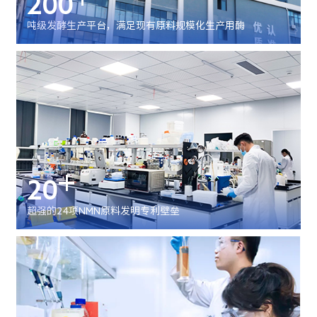
200
吨级发酵生产平台，满足现有原料规模化生产用酶
+
20
超强的24项NMN原料发明专利壁垒