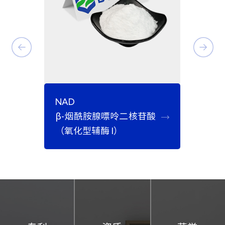
NA
NAD
β
β-烟酰胺腺嘌呤二核苷酸
二钠
（氧化型辅酶 I）
化妆品OEM