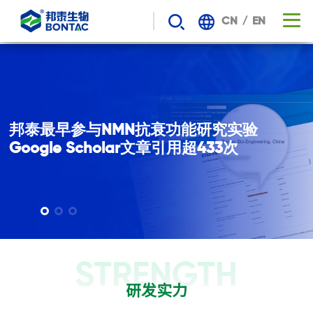
/
CN
EN
邦泰最早参与NMN抗衰功能研究实验

Google Scholar文章引用超433次 
STRENGTH
研发实力