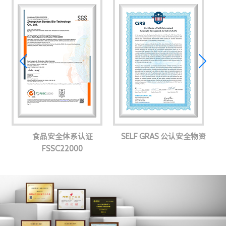
资
质
和
荣
誉
理体系
食品安全体系认证
SELF GRAS 公认安全物资
FSSC22000