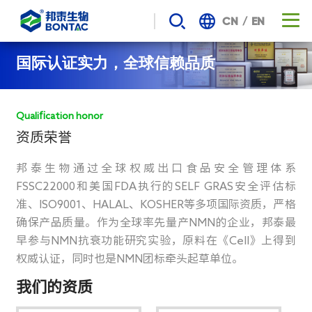
/
CN
EN
邦
国际认证实力，全球信赖品质
泰
生
Qualification honor
资质荣誉
物-
邦泰生物通过全球权威出口食品安全管理体系
多
FSSC22000和美国FDA执行的SELF GRAS安全评估标
准、ISO9001、HALAL、KOSHER等多项国际资质，严格
项
确保产品质量。作为全球率先量产NMN的企业，邦泰最
早参与NMN抗衰功能研究实验，原料在《CelI》上得到
国
权威认证，同时也是NMN团标牵头起草单位。
际
我们的资质