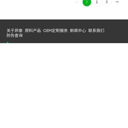
1
2
3
→
→
关于邦泰
原料产品
OEM定制服务
新闻中心
联系我们
防伪查询
+86 17722653439
邦泰生物工程(深圳)有限公司
地址：深圳市光明区凤凰街道塘尾社区恒泰裕大厦3B座12、13整
层
邮箱：marketing@bontac-bio.com
电话：86-0755 27212902
邦泰订阅号
邦泰服务号