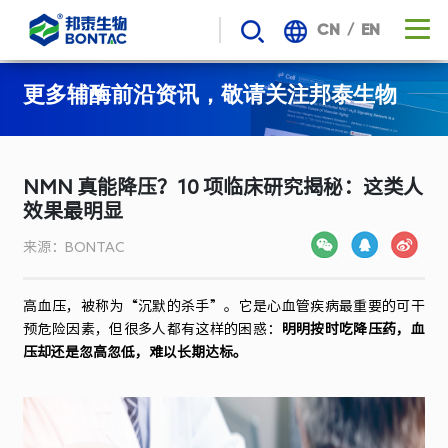
/
CN
EN
NMN
更多辅酶前沿资讯，敬请关注邦泰生物
真
能
NMN 真能降压？10 项临床研究揭秘：这类人
效果最明显
降
来源：BONTAC
压？
10
高血压，被称为
“
沉默的杀手
”
。它是心血管疾病最重要的可干
预危险因素，但很多人都有这样的困惑：
明明按时吃降压药，血
压却还是忽高忽低，难以长期达标。
项
临