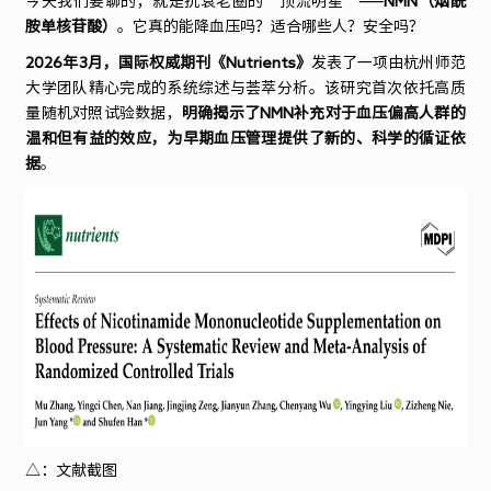
今天我们要聊的，就是抗衰老圈的
“
顶流明星
”——
NMN
（烟酰
胺单核苷酸）
。它真的能降血压吗？适合哪些人？安全吗？
最
2026
年
3
月，国际权威期刊《
Nutrients
》
发表了一项由杭州师范
大学团队精心完成的系统综述与荟萃分析。该研究首次依托高质
明
量随机对照试验数据，
明确揭示了
NMN
补充对于血压偏高人群的
温和但有益的效应，为早期血压管理提供了新的、科学的循证依
显
据
。
△
：文献截图