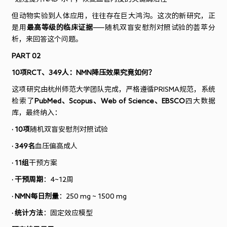
但动物实验到人体应用，往往存在巨大鸿沟。这次的新研究，正
是用
最高等级的临床证据
——
随机双盲安慰剂对照试验的荟萃分
析，来回答这个问题。
PART 02
10
项
RCT
、
349
人：
NMN
降压效果究竟如何？
这项研究由杭州师范大学团队完成，严格遵循
PRISMA
规范，系统
检索了
PubMed
、
Scopus
、
Web of Science
、
EBSCO
四大数据
库，最终纳入：
· 10
项
随机双盲安慰剂对照试验
· 349
名
血压偏高成人
· 11
组
干预方案
· 干预周期
：
4~12
周
· NMN
每日剂量
：
250 mg ~ 1500 mg
· 统计方法
：固定效应模型