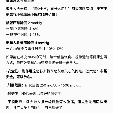
临床意义与安全性
很多人会觉得：
“
降
2
个点，有什么用？
”
研究团队强调：
千万不
要忽视小幅血压下降的临床价值！
舒张压每降低
2 mmHg
→
冠心病风险
↓ 6%
→
脑卒中风险
↓ 15%
老年人收缩压降低
4 mmHg
→
心血管不良事件风险
↓ 10%~12%
如果能在补充
NMN
的同时，结合低盐饮食、规律运动等健康生活
方式，降压效果和心血管获益还会进一步放大。
· 安全性、副作用
这是很多粉丝朋友最关心的问题。答案是：
非常
安全，可以放心。
·
剂量范围
：研究涵盖 250 mg/天 ~ 1500 mg/天
·
耐受性
：NMN表现出良好的耐受性
·
不良反应
：极少数人报告轻微腹泻或腹痛，但安慰剂组同样出
现，且症状多为自限性（自己就好了）