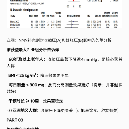
△
图：
NMN
补充剂对收缩压
(A)
和舒张压
(B)
影响的荟萃分析
谁获益最大？亚组分析告诉你
·
60岁及以上老年人
：收缩压显著下降近4 mmHg，是核心获益
人群
·
BMI < 25 kg/m²
：降压效果更明显
·
每日剂量 < 300 mg
：反而比高剂量效果更好（提示：并非越多
越好）
·
干预时长 ≥ 10周
：效果更稳定
· 非亚洲地区人群
：收缩压下降更显著（可能与饮食、种族有关）
PART 03