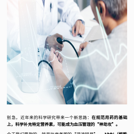
床
研
究
揭
秘：
这
类
人
效
别急，近年来的科学研究带来一个新思路：
在规范用药的基础
上，科学补充特定营养素，可能成为血压管理的
“
神助攻
”
。
果