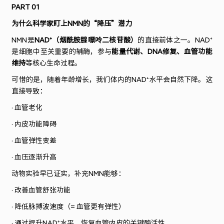
PART 01
为什么科学家盯上
NMN
的
“
降压
”
潜力
NMN
是
NAD⁺
（烟酰胺腺嘌呤二核苷酸）
的直接前体之一。
NAD⁺
是细胞中至关重要的辅酶，参与
能量代谢、
DNA
修复、血管功能
维持
等核心生命过程。
可惜的是，随着年龄增长，我们体内的
NAD⁺
水平会自然下降。这
直接导致：
· 血管老化
· 内皮功能障碍
· 血管弹性变差
· 血压逐渐升高
动物实验早已证实，补充
NMN
能够：
· 改善血管舒张功能
· 降低脉搏波速度（
=
血管更有弹性）
· 通过提升
NAD⁺
水平，恢复血管内皮的关键酶活性