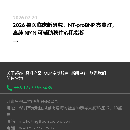
2026.07.20
2026 兽医临床新研究：NT-proBNP 亮黄灯，
高纯 NMN 可辅助稳住心肌指标
→
关于邦泰
原料产品
OEM定制服务
新闻中心
联系我们
防伪查询
+86 17722653439
邦泰生物工程(深圳)有限公司
地址：深圳市光明区凤凰街道塘尾社区恒泰裕大厦3B座12、13整
层
邮箱：marketing@bontac-bio.com
电话：86-0755 27212902