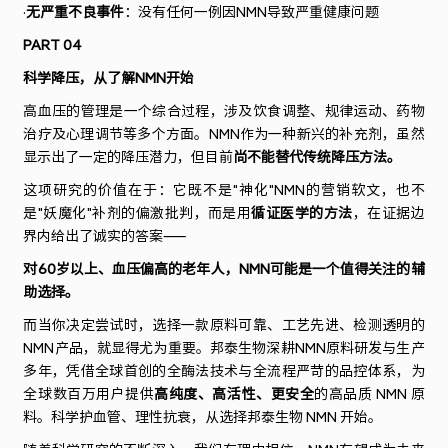
·
无严重不良事件
：没有任何一例因NMN导致严重健康问题
PART 04
科学降压，从了解
NMN
开始
高血压的管理是一个综合过程，涉及饮食调整、规律运动、药物
治疗及心理调节等多个方面。
NMN
作为一种新兴的补充剂，虽然
显示出了一定的降压潜力，但目前
尚不能替代传统降压方法。
这项研究的价值在于：它既不是
"
神化
"NMN
的营销软文，也不
是
"
妖魔化
"
补剂的偏激批判，而是用
循证医学的方法
，在证据边
界内给出了诚实的答案
——
对
60
岁以上、血压偏高的老年人，
NMN
可能是一个值得关注的辅
助选择。
而当你决定尝试时，选择一款原料可靠、工艺先进、检测透明的
NMN
产品，就显得尤为重要。邦泰生物深耕
NMN
原料研发与生产
多年，凭借全球首创的全酶法技术与全流程严苛的品控体系，为
全球数百万用户提供
高纯度、高活性、更安全
的高品质
NMN
原
料。科学护血管、理性抗衰，从选择邦泰生物
NMN
开始。