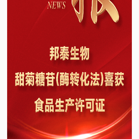
生
产
许
可
证