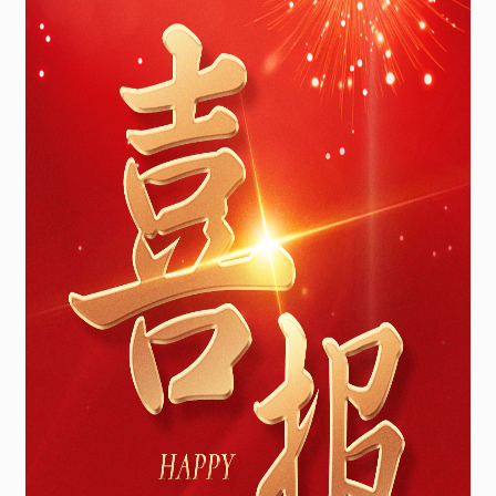
化
法
甜
菊
糖
苷
喜
获
食
品