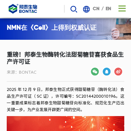
/
CN
EN
重
NMN在《Cell》上得到权威认证
磅！
邦
重磅！邦泰生物酶转化法甜菊糖苷喜获食品生
产许可证
泰
来源：BONTAC
生
物
2025 年 12 月 9 日，邦泰生物正式获得甜菊糖苷（酶转化法）食
品生产许可证（ SC 证），许可编号：SC20144200010196。这
一重要成果标志着邦泰生物甜菊糖苷向标准化、规范化生产迈出
酶
关键一步，为产业发展开辟更广阔的空间。
转