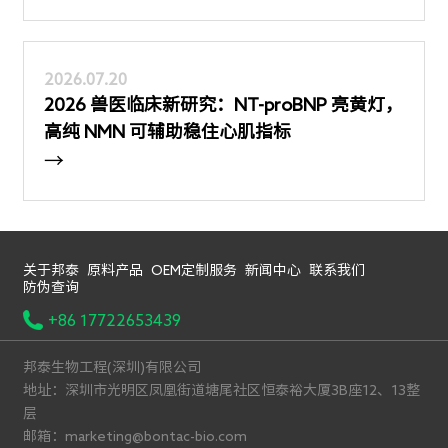
2026.07.20
2026 兽医临床新研究：NT-proBNP 亮黄灯，
高纯 NMN 可辅助稳住心肌指标
→
关于邦泰
原料产品
OEM定制服务
新闻中心
联系我们
防伪查询
+86 17722653439
邦泰生物工程(深圳)有限公司
地址：深圳市光明区凤凰街道塘尾社区恒泰裕大厦3B座12、13整
层
邮箱：marketing@bontac-bio.com