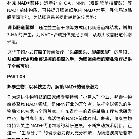
补充 NAD+前体
：适量补充 QA、NMN（烟酰胺单核苷酸）等
NAD+前体物质，直接提升肠道细胞内 NAD+水平，强化肠道黏
膜屏障功能，为结肠炎患者提供辅助治疗思路；
调节肠道菌群
：通过益生菌干预等方式优化肠道菌群结构，增加
3-HA 的产生，为 NAD+合成提供充足原料，从源头改善肠道代谢
环境。
这些干预方式
打破了
传统治疗 “
头痛医头、脚痛医脚
” 的局限，
从细胞代谢和免疫调控的根源入手，为肠道疾病的精准治疗提供
了全新可能
。
PART 04
邦泰生物：以科技之力，解锁 NAD+的健康潜力
作为深耕生物科技的国家级专精特新“小巨人”企业，邦泰生物
始终聚焦 NAD+领域，是NMN行业的开创者，依托全球领先的生
物酶催化技术与全国首家、广东省唯一的省级辅酶工程技术研发
中心，提供高纯度、高活性的 NAD+前体原料。未来，邦泰生物
将持续关注 NAD+代谢领域的科研进展，不断推动技术创新，让
这一 “生命分子”的健康潜力得到充分释放，为肠道疾病患者带