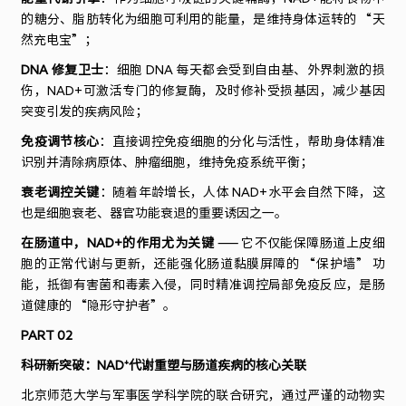
的糖分、脂肪转化为细胞可利用的能量，是维持身体运转的 “天
然充电宝”；
DNA 修复卫士
：细胞 DNA 每天都会受到自由基、外界刺激的损
伤，NAD+可激活专门的修复酶，及时修补受损基因，减少基因
突变引发的疾病风险；
免疫调节核心
：直接调控免疫细胞的分化与活性，帮助身体精准
识别并清除病原体、肿瘤细胞，维持免疫系统平衡；
衰老调控关键
：随着年龄增长，人体 NAD+水平会自然下降，这
也是细胞衰老、器官功能衰退的重要诱因之一。
在肠道中，NAD+的作用尤为关键
—— 它不仅能保障肠道上皮细
胞的正常代谢与更新，还能强化肠道黏膜屏障的 “保护墙” 功
能，抵御有害菌和毒素入侵，同时精准调控局部免疫反应，是肠
道健康的 “隐形守护者”。
PART 02
科研新突破：NAD⁺代谢重塑与肠道疾病的核心关联
北京师范大学与军事医学科学院的联合研究，通过严谨的动物实