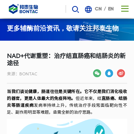
/
CN
EN
邦
更多辅酶前沿资讯，敬请关注邦泰生物
泰
生
NAD+代谢重塑：治疗结直肠癌和结肠炎的新
途径
物-
来源：BONTAC
参
与
当我们谈论健康，肠道往往是关键所在
。
它不仅是我们消化吸收
的器官，更是人体最大的免疫阵地。
但近年来，结
直肠癌、结肠
炎等肠道疾病
发病率持续上升，传统治疗手段常面临靶向性不
起
足、副作用明显等难题，亟需全新的治疗思路。
草