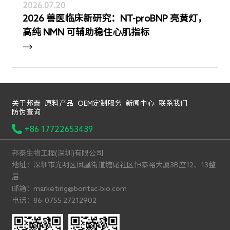
2026.07.20
2026 兽医临床新研究：NT-proBNP 亮黄灯，
高纯 NMN 可辅助稳住心肌指标
→
关于邦泰
原料产品
OEM定制服务
新闻中心
联系我们
防伪查询
+86 17722653439
邦泰生物工程(深圳)有限公司
地址：深圳市光明区凤凰街道塘尾社区恒泰裕大厦3B座12、13整
层
邮箱：marketing@bontac-bio.com
电话：86-0755 27212902