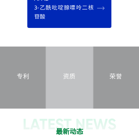
黄
3-乙酰吡啶腺嘌呤二核
钠
苷酸
化妆品OEM
专利
资质
荣誉