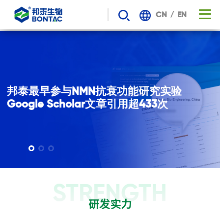
/
CN
EN
邦泰最早参与NMN抗衰功能研究实验

Google Scholar文章引用超433次 
STRENGTH
研发实力