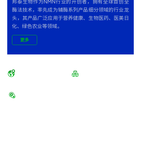
邦泰生物作为NMN行业的开创者，拥有全球首创全
酶法技术，率先成为辅酶系列产品细分领域的行业龙
头，其产品广泛应用于营养健康、生物医药、医美日
化、绿色农业等领域。
更多
+
+
16000
200
吨
平方米
辅酶年产能
生产总面积
+
+
1200
30
个
家
科研协作平台
全球企业稳定供应商