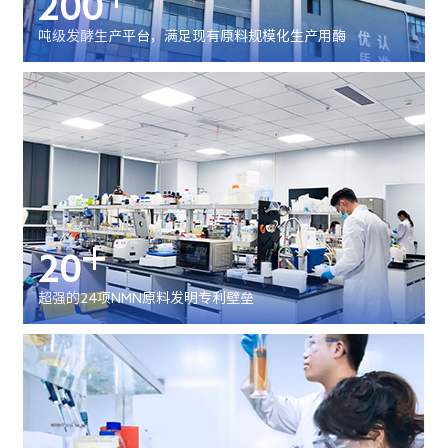
200
吨级发酵生产平台，满足现有原料规模化生产用酶
+
20
超强的24项NMN原料发明专利壁垒